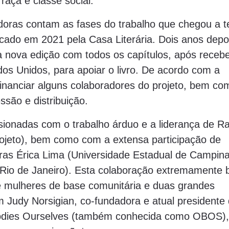
aça e classe social.
adoras contam as fases do trabalho que chegou a 
icado em 2021 pela Casa Literária. Dois anos depoi
ma nova edição com todos os capítulos, após rece
s Unidos, para apoiar o livro. De acordo com a
 financiar alguns colaboradores do projeto, bem co
são e distribuição.
ionadas com o trabalho árduo e a liderança de R
rojeto), bem como com a extensa participação de
ras Érica Lima (Universidade Estadual de Campina
 Rio de Janeiro). Esta colaboração extremamente
 mulheres de base comunitária e duas grandes
am Judy Norsigian, co-fundadora e atual presidente
dies Ourselves (também conhecida como OBOS), 