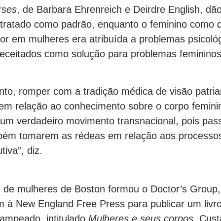
rses
, de Barbara Ehrenreich e Deirdre English, dã
tratado como padrão, enquanto o feminino como d
r em mulheres era atribuída a problemas psicológ
eceitados como solução para problemas femininos
to, romper com a tradição médica de visão patria
l em relação ao conhecimento sobre o corpo femini
m um verdadeiro movimento transnacional, pois pas
mbém tomarem as rédeas em relação aos processo
iva”, diz.
po de mulheres de Boston formou o Doctor’s Group,
m à New England Free Press para publicar um livr
rampeado, intitulado
Mulheres e seus corpos
. Cus