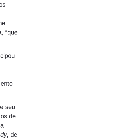
os
ne
a, “que
cipou
mento
 e seu
mos de
la
ody
, de