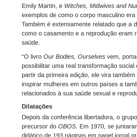
Emily Martin, e
Witches, Midwives and Nu
exemplos de como o corpo masculino era 
Também é extensamente relatado que a do
como o casamento e a reprodução eram r
saúde.
“O livro
Our Bodies, Ourselves
vem, portan
possibilitar uma real transformação socia
partir da primeira edição, ele vira també
inspirar mulheres em outros países a ta
relacionados à sua saúde sexual e reprodut
Dilatações
Depois da conferência libertadora, o gru
precursor do
OBOS
. Em 1970, se juntara
didático de 193 páginas em papel jornal g