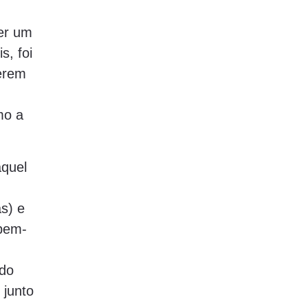
ter um
s, foi
berem
mo a
aquel
s) e
 bem-
 do
junto