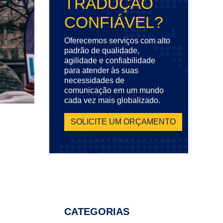
TRADUÇÃO
CONFIÁVEL?
Oferecemos serviços com alto
padrão de qualidade,
agilidade e confiabilidade
para atender às suas
necessidades de
comunicação em um mundo
cada vez mais globalizado.
SOLICITE UM ORÇAMENTO
CATEGORIAS