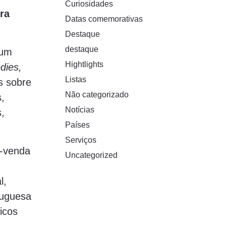
Curiosidades
ra
Datas comemorativas
Destaque
destaque
 um
Hightlights
dies,
Listas
s sobre
Não categorizado
,
Notícias
,
Países
Serviços
é-venda
Uncategorized
l,
tuguesa
icos