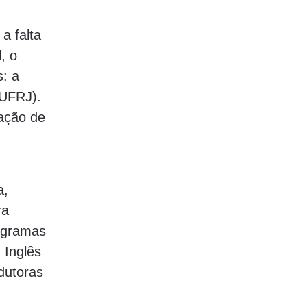
a falta
, o
: a
(UFRJ).
pação de
a,
ra
rogramas
 Inglês
dutoras