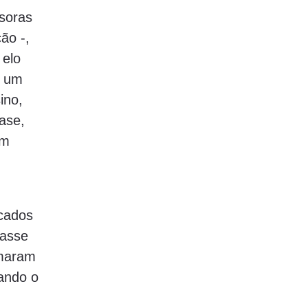
ssoras
ão -,
 elo
e um
ino,
ase,
em
rcados
lasse
omaram
ando o