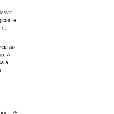
o
esvio.
icos, e
 de
rcal ao
no. A
sa a
s
o
tando 75