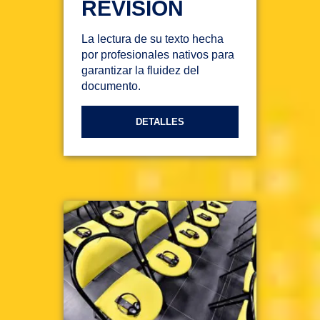
REVISIÓN
La lectura de su texto hecha
por profesionales nativos para
garantizar la fluidez del
documento.
DETALLES