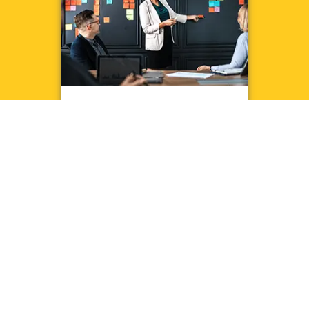
CAPACITACIONES
Desarrollo y realización de
entrenamientos teóricos y
prácticos para capacitación
profesional.
DETALLES