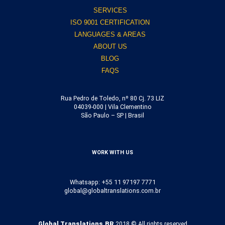
SERVICES
ISO 9001 CERTIFICATION
LANGUAGES & AREAS
ABOUT US
BLOG
FAQS
Rua Pedro de Toledo, nº 80 Cj. 73 LIZ
04039-000 | Vila Clementino
São Paulo – SP | Brasil
WORK WITH US
Whatsapp: +55 11 97197 7771
global@globaltranslations.com.br
Global Translations.BR
2018 © All rights reserved