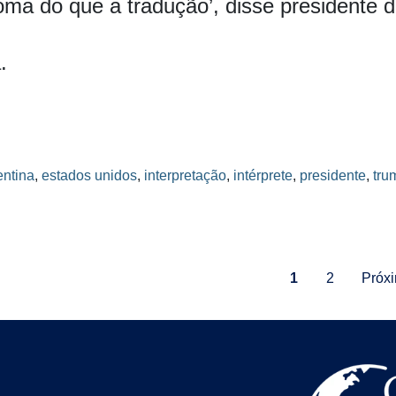
oma do que a tradução’, disse presidente 
.
entina
,
estados unidos
,
interpretação
,
intérprete
,
presidente
,
tru
1
2
Próx