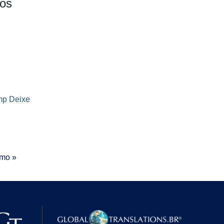
dos
mp
Deixe
imo »