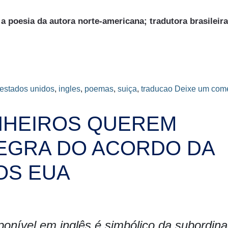
 a poesia da autora norte-americana; tradutora brasileira
estados unidos
,
ingles
,
poemas
,
suiça
,
traducao
Deixe um come
NHEIROS QUEREM
EGRA DO ACORDO DA
OS EUA
ponível em inglês é simbólico da subordin