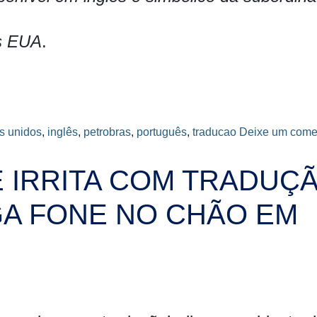
os EUA
.
s unidos
,
inglês
,
petrobras
,
português
,
traducao
Deixe um come
 IRRITA COM TRADUÇ
GA FONE NO CHÃO EM