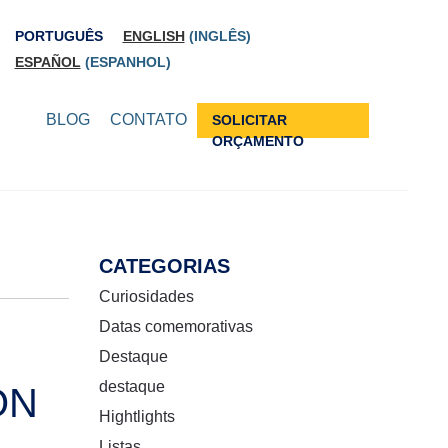
PORTUGUÊS
ENGLISH
(
INGLÊS
)
ESPAÑOL
(
ESPANHOL
)
BLOG
CONTATO
SOLICITAR
ORÇAMENTO
CATEGORIAS
Curiosidades
Datas comemorativas
Destaque
destaque
ON
Hightlights
Listas