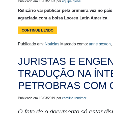
Publicado em
13/03/2023
por
equipe.global
.
Relicário vai publicar pela primeira vez no país
agraciada com a bolsa Looren Latin America
CONTINUE LENDO
Publicado em:
Notícias
Marcado como:
anne sexton
,
JURISTAS E ENGE
TRADUÇÃO NA ÍNT
PETROBRAS COM 
Publicado em
19/03/2019
por
caroline randmer
.
O fato de o documento só estar dis