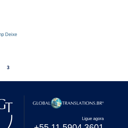
mp
Deixe
3
Ligue agora
+55 11 5904 3601