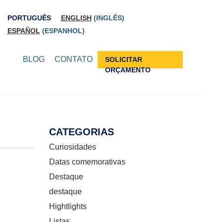
PORTUGUÊS
ENGLISH
(
INGLÊS
)
ESPAÑOL
(
ESPANHOL
)
BLOG
CONTATO
SOLICITAR
ORÇAMENTO
CATEGORIAS
Curiosidades
Datas comemorativas
Destaque
destaque
Hightlights
Listas