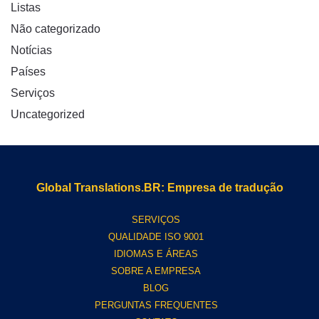
Listas
Não categorizado
Notícias
Países
Serviços
Uncategorized
Global Translations.BR: Empresa de tradução
SERVIÇOS
QUALIDADE ISO 9001
IDIOMAS E ÁREAS
SOBRE A EMPRESA
BLOG
PERGUNTAS FREQUENTES